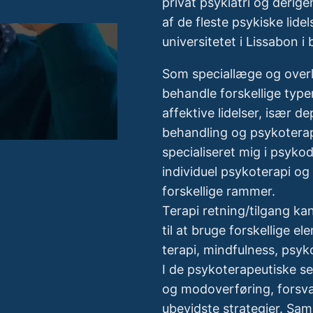
privat psykiatri og deri
af de fleste psykiske lide
universitetet i Lissabon i
Som speciallæge og overlæg
behandle forskellige typer
affektive lidelser, især 
behandling og psykoterap
specialiseret mig i psyk
individuel psykoterapi og 
forskellige rammer.
Terapi retning/tilgang ka
til at bruge forskellige e
terapi, mindfulness, psyk
I de psykoterapeutiske s
og modoverføring, forsva
ubevidste strategier. Sa