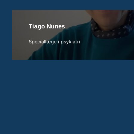
Tiago Nunes
Speciallæge i psykiatri