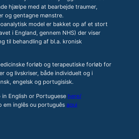
åde hjælpe med at bearbejde traumer,
er og gentagne mønstre.
nalytisk model er bakket op af et stort
lavet i England, gennem NHS) der viser
g til behandling af bl.a. kronisk
edicinske forløb og terapeutiske forløb for
r og livskriser, både individuelt og i
nsk, engelsk og portugisisk.
 in English or Portuguese
here/
o em inglês ou português
aqui