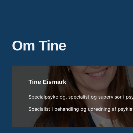
Om Tine
Tine Eismark
Specialpsykolog, specialist og supervisor i ps
Specialist i behandling og udredning af psykiatr