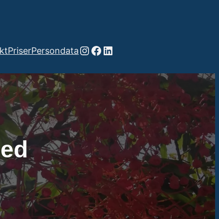
Instagram
Facebook
LinkedIn
kt
Priser
Persondata
hed