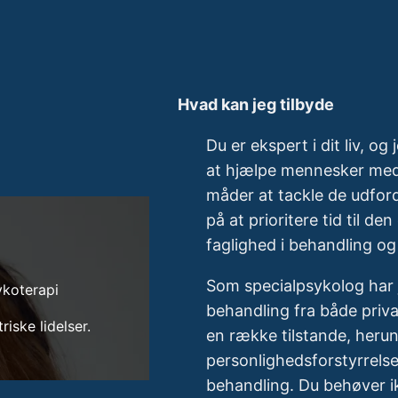
Hvad kan jeg tilbyde
Du er ekspert i dit liv, og 
at hjælpe mennesker med
måder at tackle de udfor
på at prioritere tid til d
faglighed i behandling og
Som specialpsykolog har 
ykoterapi
behandling fra både priva
iske lidelser.
en række tilstande, heru
personlighedsforstyrrelse
behandling. Du behøver i