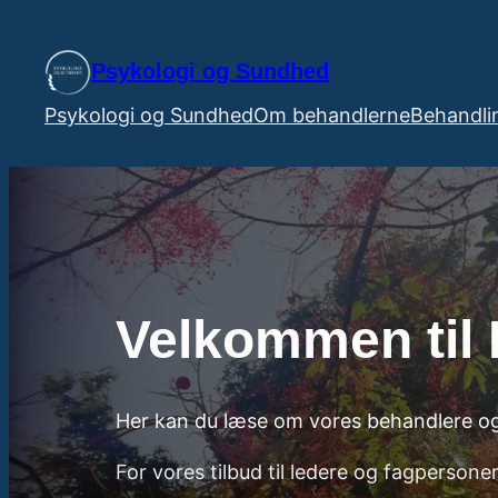
Spring
til
Psykologi og Sundhed
indhold
Psykologi og Sundhed
Om behandlerne
Behandli
Velkommen til
Her kan du læse om vores behandlere og
For vores tilbud til ledere og fagpersone