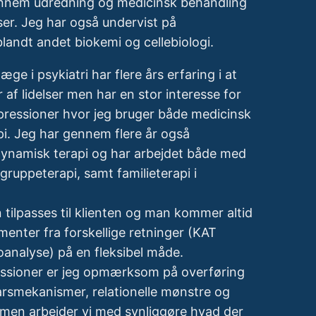
gennem udredning og medicinsk behandling
lser. Jeg har også undervist på
 blandt andet biokemi og cellebiologi.
e i psykiatri har flere års erfaring i at
 af lidelser men har en stor interesse for
depressioner hvor jeg bruger både medicinsk
i. Jeg har gennem flere år også
odynamisk terapi og har arbejdet både med
gruppeterapi, samt familieterapi i
n tilpasses til klienten og man kommer altid
lementer fra forskellige retninger (KAT
oanalyse) på en fleksibel måde.
essioner er jeg opmærksom på overføring
rsmekanismer, relationelle mønstre og
mmen arbejder vi med synliggøre hvad der