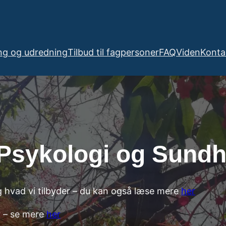
ng og udredning
Tilbud til fagpersoner
FAQ
Viden
Konta
 Psykologi og Sund
 hvad vi tilbyder – du kan også læse mere
her
r – se mere
her